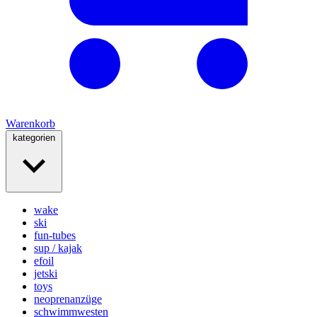
Warenkorb
kategorien
wake
ski
fun-tubes
sup / kajak
efoil
jetski
toys
neoprenanzüge
schwimmwesten