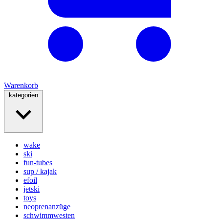
Warenkorb
kategorien
wake
ski
fun-tubes
sup / kajak
efoil
jetski
toys
neoprenanzüge
schwimmwesten