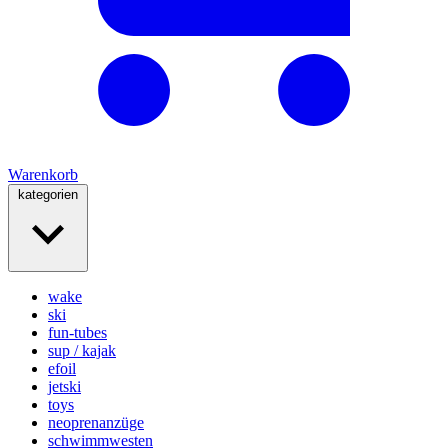
Warenkorb
kategorien
wake
ski
fun-tubes
sup / kajak
efoil
jetski
toys
neoprenanzüge
schwimmwesten