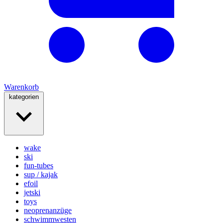
Warenkorb
kategorien
wake
ski
fun-tubes
sup / kajak
efoil
jetski
toys
neoprenanzüge
schwimmwesten