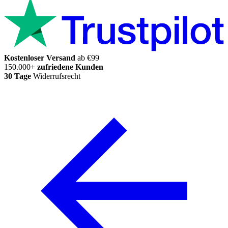
Kostenloser Versand
ab €99
150.000+
zufriedene Kunden
30 Tage
Widerrufsrecht