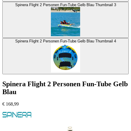
Spinera Flight 2 Personen Fun-Tube Gelb Blau Thumbnail 3
Spinera Flight 2 Personen Fun-Tube Gelb Blau Thumbnail 4
Spinera Flight 2 Personen Fun-Tube Gelb
Blau
€
168,99