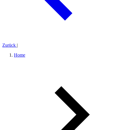
Zurück
|
Home