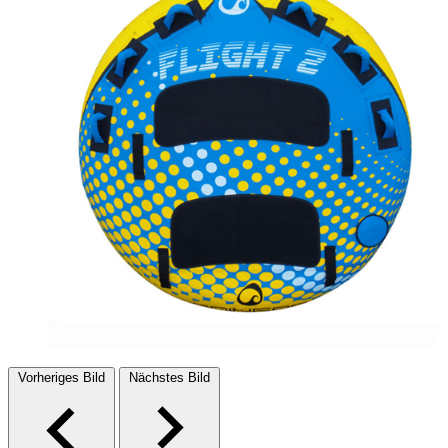
Vorheriges Bild
Nächstes Bild