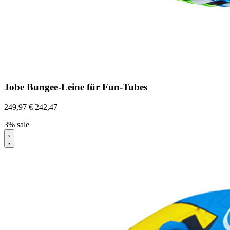
Jobe Bungee-Leine für Fun-Tubes
249,97
€
242,47
3% sale