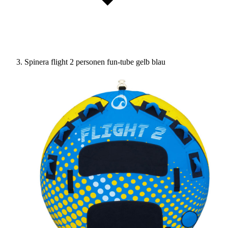
Spinera flight 2 personen fun-tube gelb blau