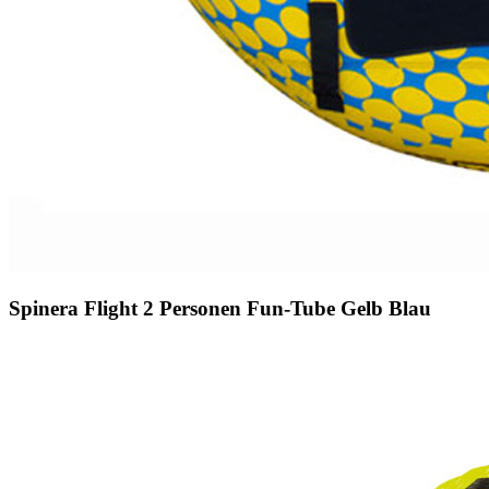
Spinera Flight 2 Personen Fun-Tube Gelb Blau