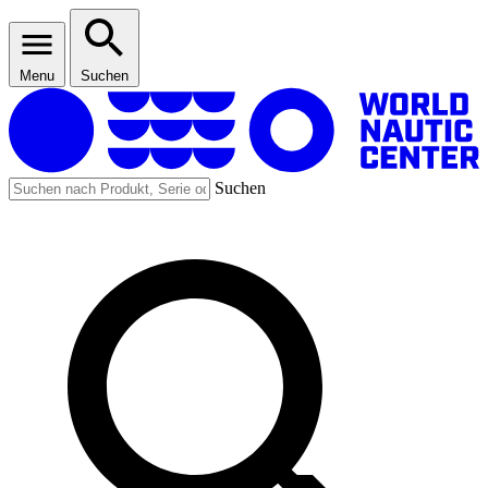
Menu
Suchen
Suchen