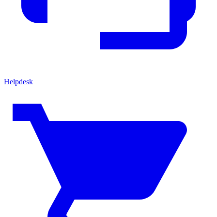
Helpdesk