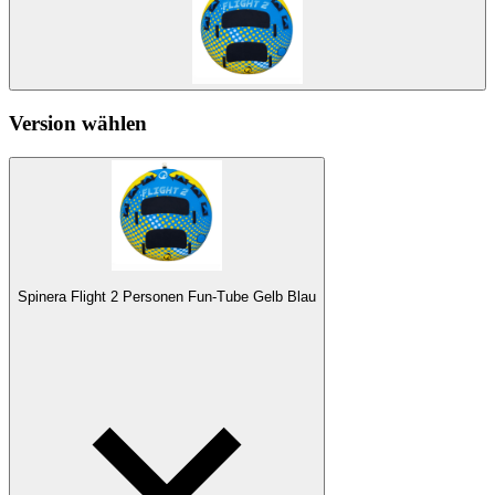
Version wählen
Spinera Flight 2 Personen Fun-Tube Gelb Blau