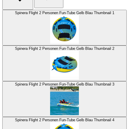
Spinera Flight 2 Personen Fun-Tube Gelb Blau Thumbnail 1
Spinera Flight 2 Personen Fun-Tube Gelb Blau Thumbnail 2
Spinera Flight 2 Personen Fun-Tube Gelb Blau Thumbnail 3
Spinera Flight 2 Personen Fun-Tube Gelb Blau Thumbnail 4