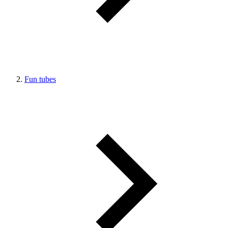
Fun tubes