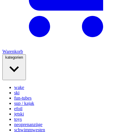
Warenkorb
kategorien
wake
ski
fun-tubes
sup / kajak
efoil
jetski
toys
neoprenanzüge
schwimmwesten