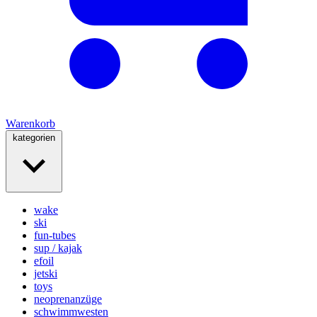
Warenkorb
kategorien
wake
ski
fun-tubes
sup / kajak
efoil
jetski
toys
neoprenanzüge
schwimmwesten