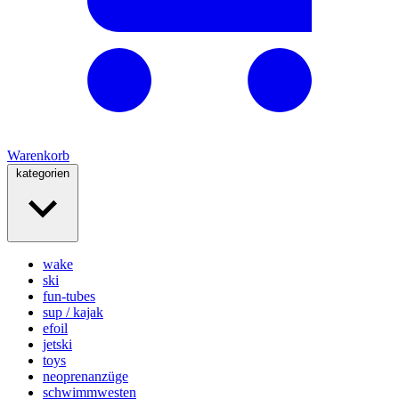
Warenkorb
kategorien
wake
ski
fun-tubes
sup / kajak
efoil
jetski
toys
neoprenanzüge
schwimmwesten