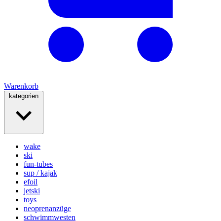
Warenkorb
kategorien
wake
ski
fun-tubes
sup / kajak
efoil
jetski
toys
neoprenanzüge
schwimmwesten