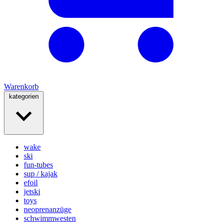
Warenkorb
kategorien
wake
ski
fun-tubes
sup / kajak
efoil
jetski
toys
neoprenanzüge
schwimmwesten