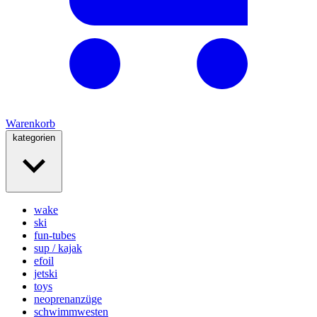
Warenkorb
kategorien
wake
ski
fun-tubes
sup / kajak
efoil
jetski
toys
neoprenanzüge
schwimmwesten