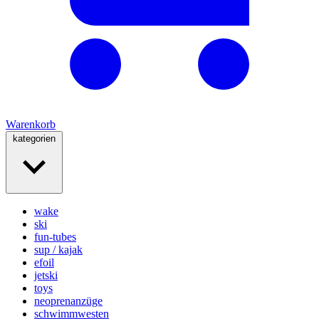
Warenkorb
kategorien
wake
ski
fun-tubes
sup / kajak
efoil
jetski
toys
neoprenanzüge
schwimmwesten